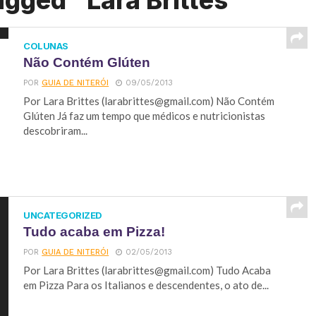
agged "Lara Brittes"
COLUNAS
Não Contém Glúten
POR
GUIA DE NITERÓI
09/05/2013
Por Lara Brittes (
larabrittes@gmail.com
) Não Contém
Glúten Já faz um tempo que médicos e nutricionistas
descobriram...
UNCATEGORIZED
Tudo acaba em Pizza!
POR
GUIA DE NITERÓI
02/05/2013
Por Lara Brittes (
larabrittes@gmail.com
) Tudo Acaba
em Pizza Para os Italianos e descendentes, o ato de...