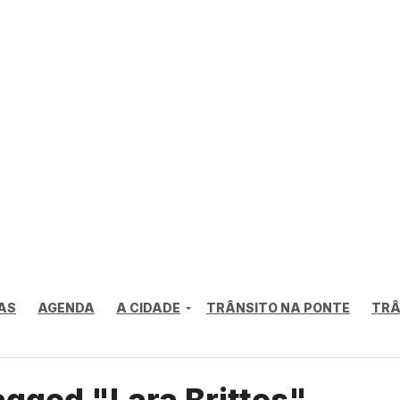
AS
AGENDA
A CIDADE
TRÂNSITO NA PONTE
TRÂ