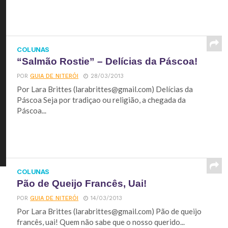
COLUNAS
“Salmão Rostie” – Delícias da Páscoa!
POR
GUIA DE NITERÓI
28/03/2013
Por Lara Brittes (
larabrittes@gmail.com
) Delícias da
Páscoa Seja por tradiçao ou religião, a chegada da
Páscoa...
COLUNAS
Pão de Queijo Francês, Uai!
POR
GUIA DE NITERÓI
14/03/2013
Por Lara Brittes (
larabrittes@gmail.com
) Pão de queijo
francês, uai! Quem não sabe que o nosso querido...