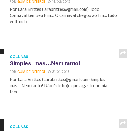
POR
GUIA DE NITERÓI
14/02/2013
Por Lara Brittes (
larabrittes@gmail.com
) Todo
Carnaval tem seu Fim… O carnaval chegou ao fim… tudo
voltando...
COLUNAS
Simples, mas…Nem tanto!
POR
GUIA DE NITERÓI
31/01/2013
Por Lara Brittes (
Larabrittes@gmail.com
) Simples,
mas… Nem tanto! Não é de hoje que a gastronomia
tem...
COLUNAS