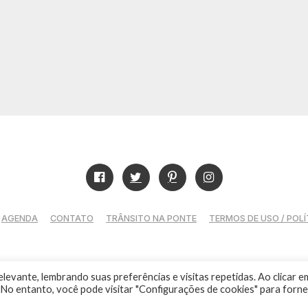
AGENDA
CONTATO
TRÂNSITO NA PONTE
TERMOS DE USO / POLÍ
levante, lembrando suas preferências e visitas repetidas. Ao clicar e
Guia de Niterói Informática LTDA Todos os Direitos Reservado
No entanto, você pode visitar "Configurações de cookies" para forn