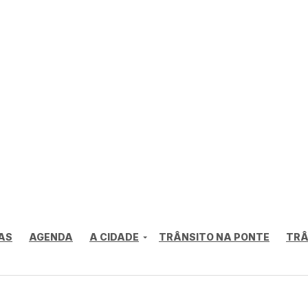
AS
AGENDA
A CIDADE
TRÂNSITO NA PONTE
TRÂ