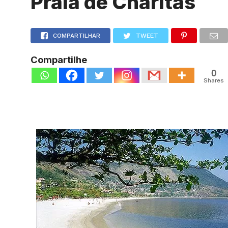
Praia de Charitas
COMPARTILHAR
TWEET
Compartilhe
0
Shares