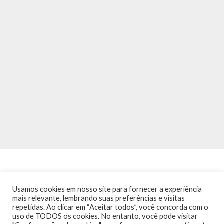
Usamos cookies em nosso site para fornecer a experiência
mais relevante, lembrando suas preferências e visitas
repetidas. Ao clicar em “Aceitar todos”, você concorda com o
INÍCIO
NOTÍCIAS
AGENDA
CONTATO
TRÂNSITO NA PONTE
uso de TODOS os cookies. No entanto, você pode visitar
TERMOS DE USO / POLÍTICA DE PRIVACIDADE