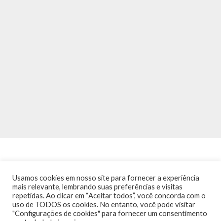
Usamos cookies em nosso site para fornecer a experiência
mais relevante, lembrando suas preferências e visitas
repetidas. Ao clicar em “Aceitar todos”, você concorda com o
INÍCIO
NOTÍCIAS
AGENDA
CONTATO
TRÂNSITO NA PONTE
uso de TODOS os cookies. No entanto, você pode visitar
TERMOS DE USO / POLÍTICA DE PRIVACIDADE
"Configurações de cookies" para fornecer um consentimento