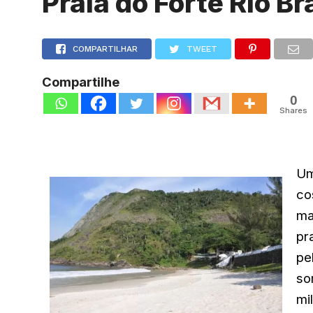
Praia do Forte Rio B
COMPARTILHAR
TWEET
Compartilhe
0
Shares
Um
c
ma
pr
pe
so
mi