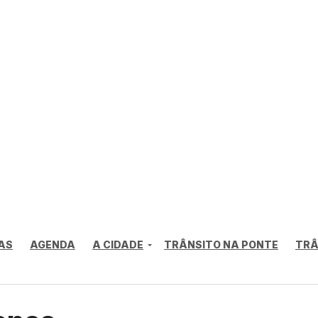
AS
AGENDA
A CIDADE
TRÂNSITO NA PONTE
TRÂ