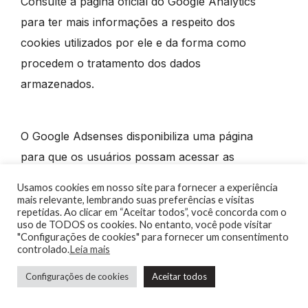
Consulte a página oficial do Google Analytics
para ter mais informações a respeito dos
cookies utilizados por ele e da forma como
procedem o tratamento dos dados
armazenados.
O Google Adsenses disponibiliza uma página
para que os usuários possam acessar as
suas políticas de privacidade e a FAQ.
Usamos cookies em nosso site para fornecer a experiência
mais relevante, lembrando suas preferências e visitas
repetidas. Ao clicar em “Aceitar todos”, você concorda com o
uso de TODOS os cookies. No entanto, você pode visitar
Utilizamos os cookies descritos acima para
"Configurações de cookies" para fornecer um consentimento
controlado.
Leia mais
monitorar o uso do nosso site pelos
Precisa de ajuda?
usuários, assim poderemos observar
Configurações de cookies
Aceitar todos
métricas e continuar a produzir conteúdo