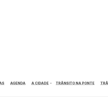
AS
AGENDA
A CIDADE
TRÂNSITO NA PONTE
TRÂ