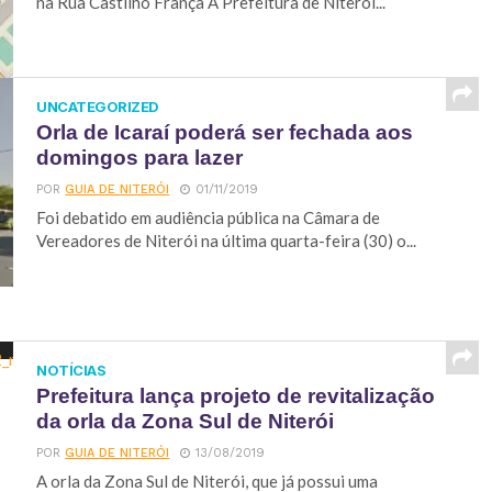
na Rua Castilho França A Prefeitura de Niterói...
UNCATEGORIZED
Orla de Icaraí poderá ser fechada aos
domingos para lazer
POR
GUIA DE NITERÓI
01/11/2019
Foi debatido em audiência pública na Câmara de
Vereadores de Niterói na última quarta-feira (30) o...
NOTÍCIAS
Prefeitura lança projeto de revitalização
da orla da Zona Sul de Niterói
POR
GUIA DE NITERÓI
13/08/2019
A orla da Zona Sul de Niterói, que já possui uma