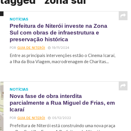
 tagged "zona sul"
NOTÍCIAS
Prefeitura de Niterói investe na Zona
Sul com obras de infraestrutura e
preservação histórica
POR
GUIA DE NITERÓI
19/11/2024
Entre as principais intervenções estão o Cinema Icaraí,
a Ilha da Boa Viagem, macrodrenagem de Charitas...
NOTÍCIAS
Nova fase de obra interdita
parcialmente a Rua Miguel de Frias, em
Icaraí
POR
GUIA DE NITERÓI
05/12/2022
Prefeitura de Niterói está construindo uma nova praça