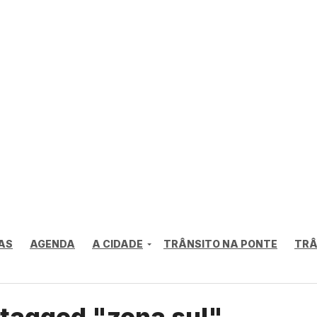
AS
AGENDA
A CIDADE
TRÂNSITO NA PONTE
TRÂ