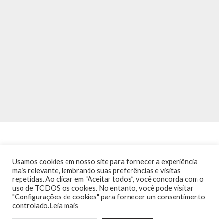
Usamos cookies em nosso site para fornecer a experiência
mais relevante, lembrando suas preferências e visitas
repetidas. Ao clicar em “Aceitar todos”, você concorda com o
INÍCIO
NOTÍCIAS
AGENDA
CONTATO
TRÂNSITO NA PONTE
uso de TODOS os cookies. No entanto, você pode visitar
TERMOS DE USO / POLÍTICA DE PRIVACIDADE
"Configurações de cookies" para fornecer um consentimento
controlado.
Leia mais