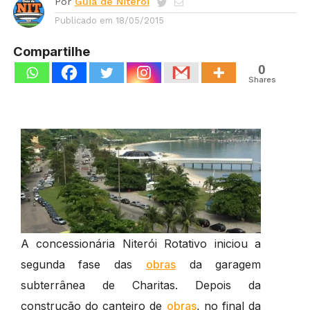
Por
Guia de Niterói
Publicado em
18/05/2015
Compartilhe
0
Shares
A concessionária Niterói Rotativo iniciou a
segunda fase das
obras
da garagem
subterrânea de Charitas. Depois da
construção do canteiro de
obras
, no final da