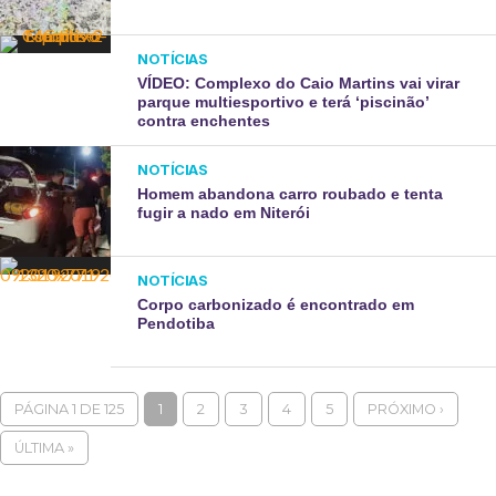
NOTÍCIAS
VÍDEO: Complexo do Caio Martins vai virar
parque multiesportivo e terá ‘piscinão’
contra enchentes
NOTÍCIAS
Homem abandona carro roubado e tenta
fugir a nado em Niterói
NOTÍCIAS
Corpo carbonizado é encontrado em
Pendotiba
PÁGINA 1 DE 125
1
2
3
4
5
PRÓXIMO ›
ÚLTIMA »