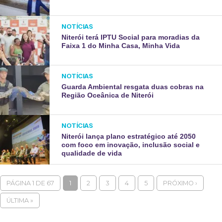
NOTÍCIAS
Niterói terá IPTU Social para moradias da
Faixa 1 do Minha Casa, Minha Vida
NOTÍCIAS
Guarda Ambiental resgata duas cobras na
Região Oceânica de Niterói
NOTÍCIAS
Niterói lança plano estratégico até 2050
com foco em inovação, inclusão social e
qualidade de vida
PÁGINA 1 DE 67
1
2
3
4
5
PRÓXIMO ›
ÚLTIMA »