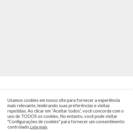
Usamos cookies em nosso site para fornecer a experiência
mais relevante, lembrando suas preferências e visitas
repetidas. Ao clicar em “Aceitar todos”, você concorda com o
INÍCIO
NOTÍCIAS
AGENDA
CONTATO
TRÂNSITO NA PONTE
uso de TODOS os cookies. No entanto, você pode visitar
TERMOS DE USO / POLÍTICA DE PRIVACIDADE
"Configurações de cookies" para fornecer um consentimento
controlado.
Leia mais