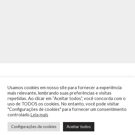
Usamos cookies em nosso site para fornecer a experiência
mais relevante, lembrando suas preferências e visitas
repetidas. Ao clicar em “Aceitar todos”, você concorda com o
INÍCIO
NOTÍCIAS
AGENDA
CONTATO
TRÂNSITO NA PONTE
uso de TODOS os cookies. No entanto, você pode visitar
TERMOS DE USO / POLÍTICA DE PRIVACIDADE
"Configurações de cookies" para fornecer um consentimento
controlado.
Leia mais
Configurações de cookies
Aceitar todos
Guia de Niterói Informática LTDA Todos os Direitos Reservados