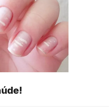
aúde!