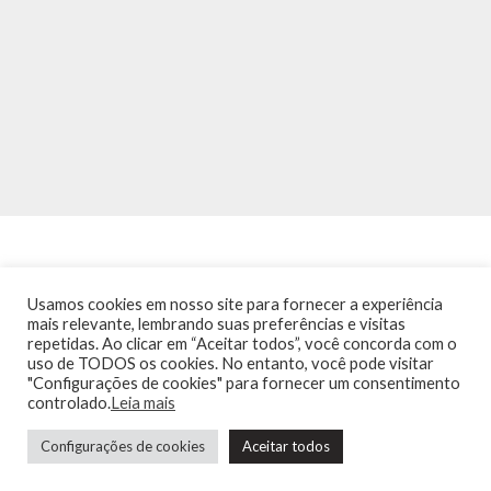
Usamos cookies em nosso site para fornecer a experiência
mais relevante, lembrando suas preferências e visitas
repetidas. Ao clicar em “Aceitar todos”, você concorda com o
INÍCIO
NOTÍCIAS
AGENDA
CONTATO
TRÂNSITO NA PONTE
uso de TODOS os cookies. No entanto, você pode visitar
TERMOS DE USO / POLÍTICA DE PRIVACIDADE
"Configurações de cookies" para fornecer um consentimento
controlado.
Leia mais
Configurações de cookies
Aceitar todos
Guia de Niterói Informática LTDA Todos os Direitos Reservados