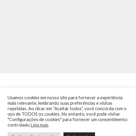
Usamos cookies em nosso site para fornecer a experiência
mais relevante, lembrando suas preferências e visitas
repetidas. Ao clicar em “Aceitar todos”, você concorda com o
INÍCIO
NOTÍCIAS
AGENDA
CONTATO
TRÂNSITO NA PONTE
uso de TODOS os cookies. No entanto, você pode visitar
TERMOS DE USO / POLÍTICA DE PRIVACIDADE
"Configurações de cookies" para fornecer um consentimento
controlado.
Leia mais