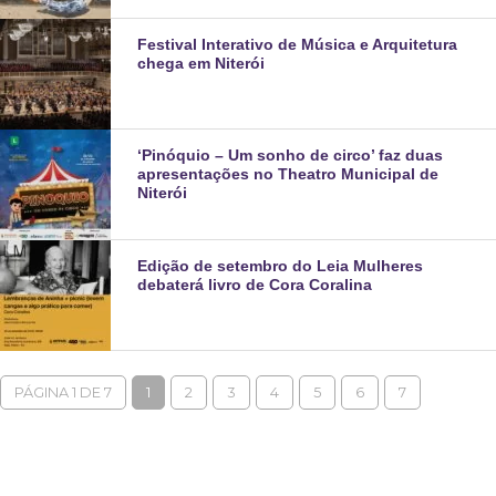
Festival Interativo de Música e Arquitetura
chega em Niterói
‘Pinóquio – Um sonho de circo’ faz duas
apresentações no Theatro Municipal de
Niterói
Edição de setembro do Leia Mulheres
debaterá livro de Cora Coralina
PÁGINA 1 DE 7
1
2
3
4
5
6
7