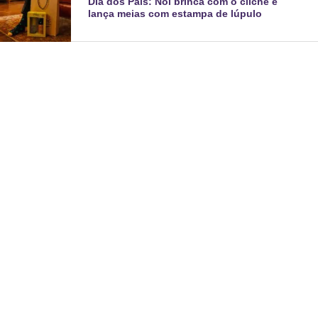
Dia dos Pais: Noi brinca com o clichê e
lança meias com estampa de lúpulo