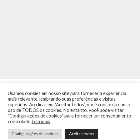
Usamos cookies em nosso site para fornecer a experiência
mais relevante, lembrando suas preferências e visitas
repetidas. Ao clicar em “Aceitar todos”, você concorda com o
uso de TODOS os cookies. No entanto, você pode visitar
"Configurações de cookies" para fornecer um consentimento
INÍCIO
NOTÍCIAS
AGENDA
CONTATO
TRÂNSITO NA PONTE
controlado.
Leia mais
TERMOS DE USO / POLÍTICA DE PRIVACIDADE
Configurações de cookies
Aceitar todos