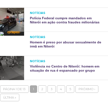
NOTÍCIAS
Polícia Federal cumpre mandados em
Niterói em ação contra fraudes milionárias
NOTÍCIAS
Homem é preso por abusar sexualmente de
irmã em Niterói
NOTÍCIAS
Violência no Centro de Niterói: homem em
situação de rua é espancado por grupo
PÁGINA 1 DE 13
1
2
3
4
5
PRÓXIMO ›
ÚLTIMA »