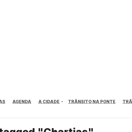
AS
AGENDA
A CIDADE
TRÂNSITO NA PONTE
TRÂ