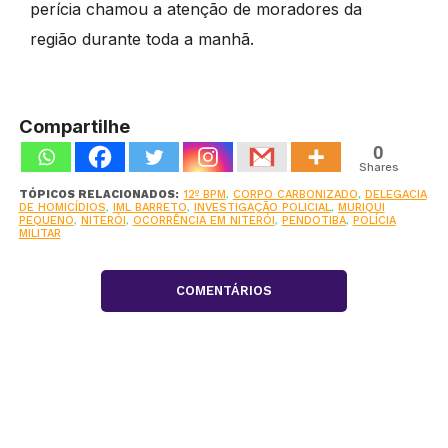
perícia chamou a atenção de moradores da
região durante toda a manhã.
Compartilhe
0
Shares
TÓPICOS RELACIONADOS:
12º BPM
,
CORPO CARBONIZADO
,
DELEGACIA
DE HOMICÍDIOS
,
IML BARRETO
,
INVESTIGAÇÃO POLICIAL
,
MURIQUI
PEQUENO
,
NITERÓI
,
OCORRÊNCIA EM NITERÓI
,
PENDOTIBA
,
POLÍCIA
MILITAR
COMENTÁRIOS