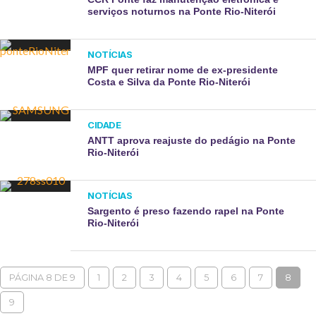
serviços noturnos na Ponte Rio-Niterói
NOTÍCIAS
MPF quer retirar nome de ex-presidente
Costa e Silva da Ponte Rio-Niterói
CIDADE
ANTT aprova reajuste do pedágio na Ponte
Rio-Niterói
NOTÍCIAS
Sargento é preso fazendo rapel na Ponte
Rio-Niterói
PÁGINA 8 DE 9
1
2
3
4
5
6
7
8
9