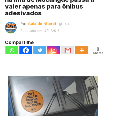
valer apenas para ônibus
adesivados
Por
Guia de Niterói
Publicado em
17/11/2015
Compartilhe
0
Shares