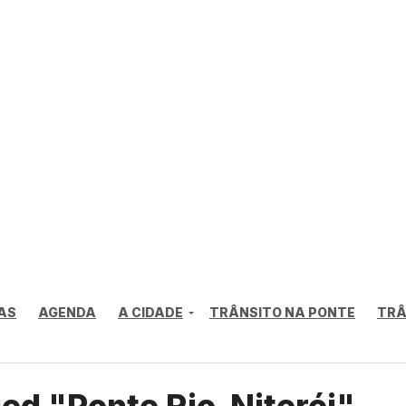
AS
AGENDA
A CIDADE
TRÂNSITO NA PONTE
TRÂ