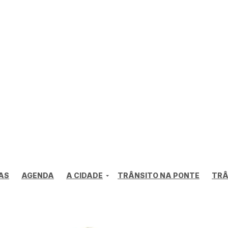
AS
AGENDA
A CIDADE
TRÂNSITO NA PONTE
TRÂ