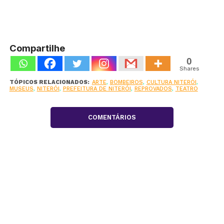
Compartilhe
0
Shares
TÓPICOS RELACIONADOS:
ARTE
,
BOMBEIROS
,
CULTURA NITERÓI
,
MUSEUS
,
NITERÓI
,
PREFEITURA DE NITERÓI
,
REPROVADOS
,
TEATRO
COMENTÁRIOS