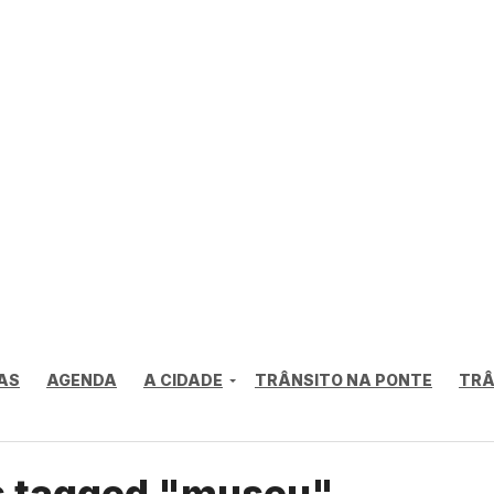
AS
AGENDA
A CIDADE
TRÂNSITO NA PONTE
TRÂ