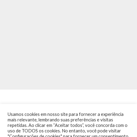
Usamos cookies em nosso site para fornecer a experiência
mais relevante, lembrando suas preferências e visitas
repetidas. Ao clicar em “Aceitar todos”, você concorda com o
INÍCIO
NOTÍCIAS
AGENDA
CONTATO
TRÂNSITO NA PONTE
uso de TODOS os cookies. No entanto, você pode visitar
TERMOS DE USO / POLÍTICA DE PRIVACIDADE
"Configurações de cookies" para fornecer um consentimento