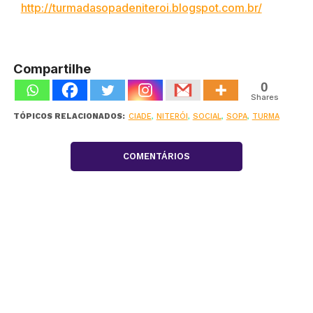
http://turmadasopadeniteroi.blogspot.com.br/
Compartilhe
0
Shares
TÓPICOS RELACIONADOS:
CIADE
,
NITERÓI
,
SOCIAL
,
SOPA
,
TURMA
COMENTÁRIOS