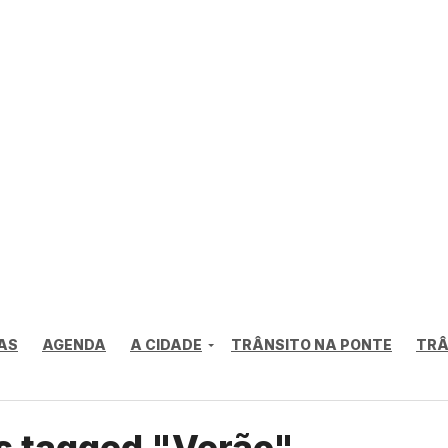
AS
AGENDA
A CIDADE
TRÂNSITO NA PONTE
TRÂ