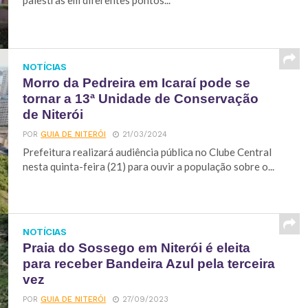
palestras em diferentes pontos...
NOTÍCIAS
Morro da Pedreira em Icaraí pode se
tornar a 13ª Unidade de Conservação
de Niterói
POR
GUIA DE NITERÓI
21/03/2024
Prefeitura realizará audiência pública no Clube Central
nesta quinta-feira (21) para ouvir a população sobre o...
NOTÍCIAS
Praia do Sossego em Niterói é eleita
para receber Bandeira Azul pela terceira
vez
POR
GUIA DE NITERÓI
27/09/2023