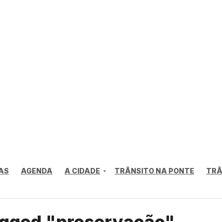
AS
AGENDA
A CIDADE
TRÂNSITO NA PONTE
TRÂ