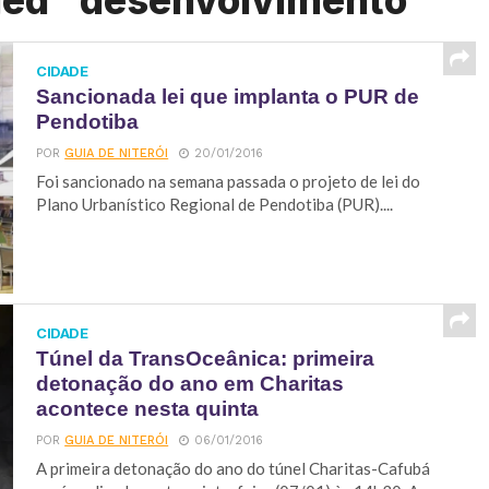
ged "desenvolvimento"
CIDADE
Sancionada lei que implanta o PUR de
Pendotiba
POR
GUIA DE NITERÓI
20/01/2016
Foi sancionado na semana passada o projeto de lei do
Plano Urbanístico Regional de Pendotiba (PUR)....
CIDADE
Túnel da TransOceânica: primeira
detonação do ano em Charitas
acontece nesta quinta
POR
GUIA DE NITERÓI
06/01/2016
A primeira detonação do ano do túnel Charitas-Cafubá