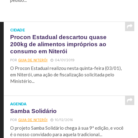
pedido...
CIDADE
Procon Estadual descartou quase
200kg de alimentos impróprios ao
consumo em Niterói
POR
GUIA DE NITERÓI
04/01/2019
O Procon Estadual realizou nesta quinta-feira (03/01),
em Niterói, uma ação de fiscalização solicitada pelo
Ministério...
AGENDA
Samba Solidário
POR
GUIA DE NITERÓI
10/12/2016
O projeto Samba Solidário chega à sua 9ª edição, e você
é o nosso convidado para aquela tradicional...