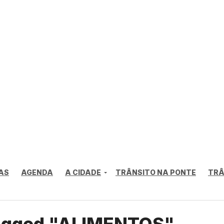
AS
AGENDA
A CIDADE
TRÂNSITO NA PONTE
TRÂ