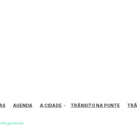
AS
AGENDA
A CIDADE
TRÂNSITO NA PONTE
TRÂ