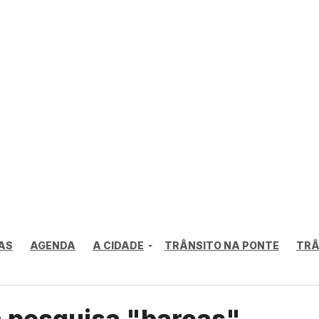
AS
AGENDA
A CIDADE
TRÂNSITO NA PONTE
TRÂ