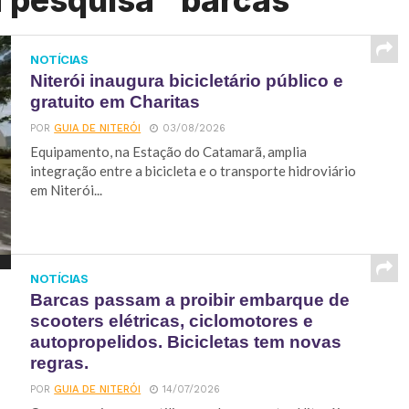
a pesquisa "barcas"
NOTÍCIAS
Niterói inaugura bicicletário público e
gratuito em Charitas
POR
GUIA DE NITERÓI
03/08/2026
Equipamento, na Estação do Catamarã, amplia
integração entre a bicicleta e o transporte hidroviário
em Niterói...
NOTÍCIAS
Barcas passam a proibir embarque de
scooters elétricas, ciclomotores e
autopropelidos. Bicicletas tem novas
regras.
POR
GUIA DE NITERÓI
14/07/2026