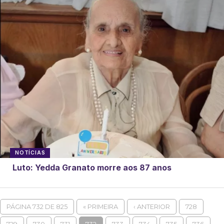
NOTÍCIAS
Luto: Yedda Granato morre aos 87 anos
PÁGINA 732 DE 825
« PRIMEIRA
‹ ANTERIOR
728