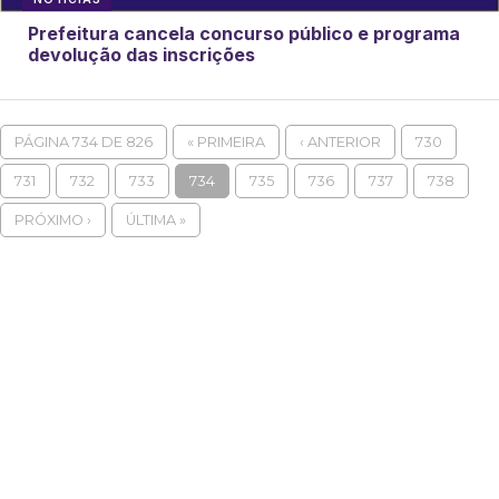
Prefeitura cancela concurso público e programa
devolução das inscrições
PÁGINA 734 DE 826
« PRIMEIRA
‹ ANTERIOR
730
731
732
733
734
735
736
737
738
PRÓXIMO ›
ÚLTIMA »