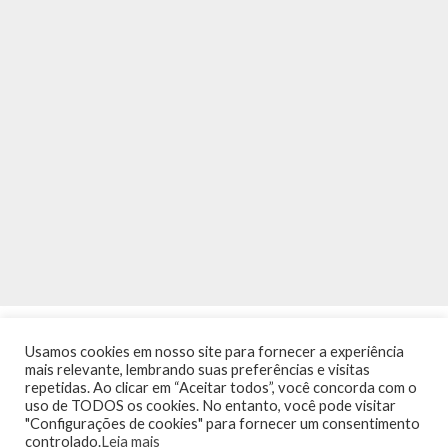
Usamos cookies em nosso site para fornecer a experiência
mais relevante, lembrando suas preferências e visitas
repetidas. Ao clicar em “Aceitar todos”, você concorda com o
uso de TODOS os cookies. No entanto, você pode visitar
"Configurações de cookies" para fornecer um consentimento
INÍCIO
NOTÍCIAS
AGENDA
CONTATO
TRÂNSITO NA PONTE
controlado.
Leia mais