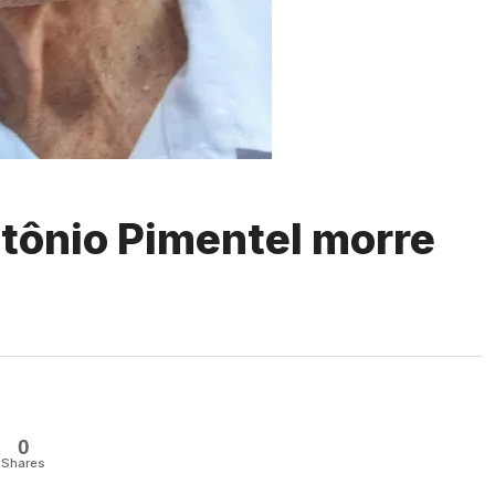
ntônio Pimentel morre
0
Shares