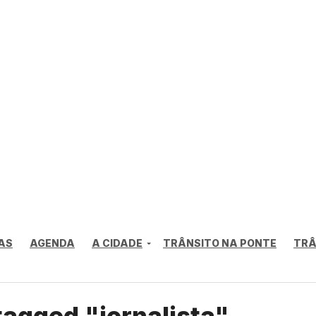
AS
AGENDA
A CIDADE
TRÂNSITO NA PONTE
TRÂ