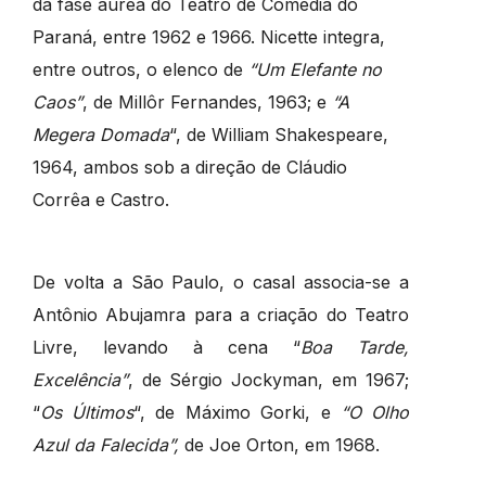
da fase áurea do Teatro de Comédia do
Paraná, entre 1962 e 1966. Nicette integra,
entre outros, o elenco de
“Um Elefante no
Caos”
, de Millôr Fernandes, 1963; e
“A
Megera Domada
“, de William Shakespeare,
1964, ambos sob a direção de Cláudio
Corrêa e Castro.
De volta a São Paulo, o casal associa-se a
Antônio Abujamra para a criação do Teatro
Livre, levando à cena “
Boa Tarde,
Excelência”
, de Sérgio Jockyman, em 1967;
“
Os Últimos
“, de Máximo Gorki, e
“O Olho
Azul da Falecida”,
de Joe Orton, em 1968.