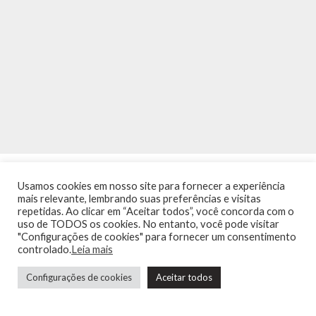
Usamos cookies em nosso site para fornecer a experiência
mais relevante, lembrando suas preferências e visitas
repetidas. Ao clicar em “Aceitar todos”, você concorda com o
uso de TODOS os cookies. No entanto, você pode visitar
"Configurações de cookies" para fornecer um consentimento
INÍCIO
NOTÍCIAS
AGENDA
CONTATO
TRÂNSITO NA PONTE
controlado.
Leia mais
TERMOS DE USO / POLÍTICA DE PRIVACIDADE
Configurações de cookies
Aceitar todos
Guia de Niterói Informática LTDA Todos os Direitos Reservados