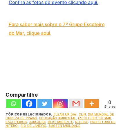
Confira as fotos do evento clicando aqui.
Para saber mais sobre o 7º Grupo Escoteiro
do Mar, clique aqui.
Compartilhe
0
Shares
TÓPICOS RELACIONADOS:
CLEAN UP DAY
,
CLIN
,
DIA MUNDIAL DE
LIMPEZA DE PRAIAS
,
EDUCAÇÃO AMBIENTAL
,
ESCOTEIRO DO MAR
,
ESCOTEIROS
,
JURUJUBA
,
MEIO AMBIENTE
,
NITERÓI
,
PREFEITURA DE
NITERÓI
,
RIO DE JANEIRO
,
SUSTENTABILIDADE