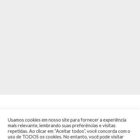
Usamos cookies em nosso site para fornecer a experiência
mais relevante, lembrando suas preferências e visitas
repetidas. Ao clicar em “Aceitar todos”, você concorda com o
INÍCIO
NOTÍCIAS
AGENDA
CONTATO
TRÂNSITO NA PONTE
uso de TODOS os cookies. No entanto, você pode visitar