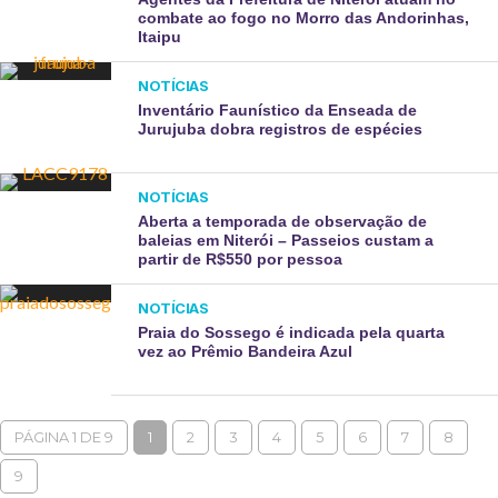
combate ao fogo no Morro das Andorinhas,
Itaipu
NOTÍCIAS
Inventário Faunístico da Enseada de
Jurujuba dobra registros de espécies
NOTÍCIAS
Aberta a temporada de observação de
baleias em Niterói – Passeios custam a
partir de R$550 por pessoa
NOTÍCIAS
Praia do Sossego é indicada pela quarta
vez ao Prêmio Bandeira Azul
PÁGINA 1 DE 9
1
2
3
4
5
6
7
8
9