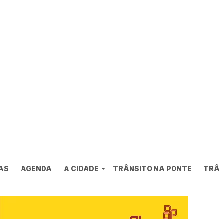
AS
AGENDA
A CIDADE
TRÂNSITO NA PONTE
TRÂ