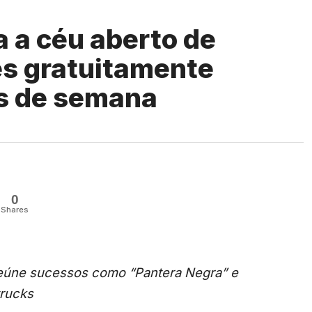
a a céu aberto de
mes gratuitamente
is de semana
0
Shares
reúne sucessos como “Pantera Negra” e
trucks