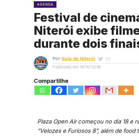
AGENDA
Festival de cinem
Niterói exibe fil
durante dois fina
Por
Guia de Niterói
Publicado em
19/10/2018
Compartilhe
Plaza Open Air
começou no dia 18 e 
“Velozes e Furiosos 8”, além de food 