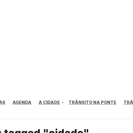
AS
AGENDA
A CIDADE
TRÂNSITO NA PONTE
TRÂ