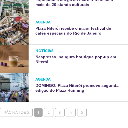
mais de 20 stands culturais
AGENDA
Plaza Niterói recebe o maior festival de
cafés especiais do Rio de Janeiro
NOTÍCIAS
Nespresso inaugura boutique pop-up em
Niterói
AGENDA
DOMINGO: Plaza Niterói promove segunda
edição do Plaza Running
PÁGINA 1 DE 5
1
2
3
4
5