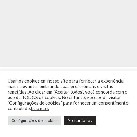
Usamos cookies em nosso site para fornecer a experiência
mais relevante, lembrando suas preferências e visitas
repetidas. Ao clicar em “Aceitar todos”, você concorda com o
uso de TODOS os cookies. No entanto, você pode visitar
"Configurações de cookies" para fornecer um consentimento
INÍCIO
NOTÍCIAS
AGENDA
CONTATO
TRÂNSITO NA PONTE
controlado.
Leia mais
TERMOS DE USO / POLÍTICA DE PRIVACIDADE
Configurações de cookies
Aceitar todos
Guia de Niterói Informática LTDA Todos os Direitos Reservados