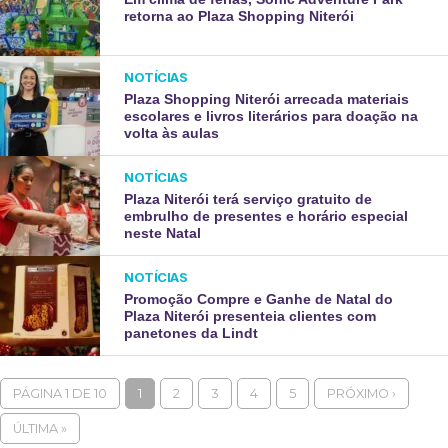
retorna ao Plaza Shopping Niterói
NOTÍCIAS
Plaza Shopping Niterói arrecada materiais
escolares e livros literários para doação na
volta às aulas
NOTÍCIAS
Plaza Niterói terá serviço gratuito de
embrulho de presentes e horário especial
neste Natal
NOTÍCIAS
Promoção Compre e Ganhe de Natal do
Plaza Niterói presenteia clientes com
panetones da Lindt
PÁGINA 1 DE 10
1
2
3
4
5
PRÓXIMO ›
ÚLTIMA »