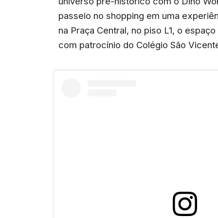
universo pré-histórico com o Dino Wor
passeio no shopping em uma experiênc
na Praça Central, no piso L1, o espaço
com patrocínio do Colégio São Vicent