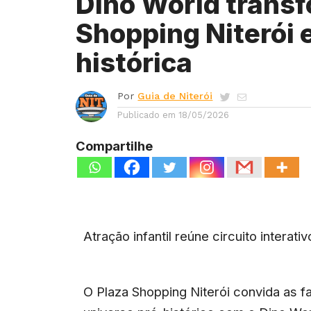
Dino World transf
Shopping Niterói 
histórica
Por
Guia de Niterói
Publicado em
18/05/2026
Compartilhe
Atração infantil reúne circuito interat
O Plaza Shopping Niterói convida as