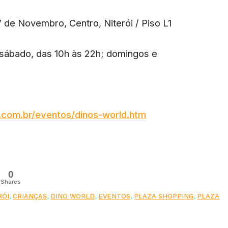
V de Novembro, Centro, Niterói / Piso L1
 sábado, das 10h às 22h; domingos e
oi.com.br/eventos/dinos-world.htm
0
Shares
RÓI
,
CRIANÇAS
,
DINO WORLD
,
EVENTOS
,
PLAZA SHOPPING
,
PLAZA