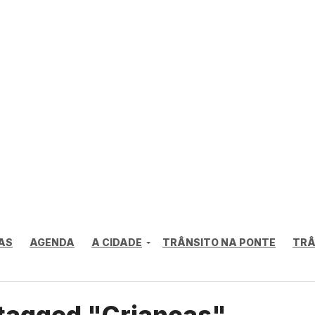
AS
AGENDA
A CIDADE
TRÂNSITO NA PONTE
TRÂ